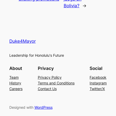
Bolivia?
→
Duke4Mayor
Leadership for Honolulu's Future
About
Privacy
Social
Team
Privacy Policy
Facebook
History
Terms and Conditions
Instagram
Careers
Contact Us
Twitter/X
Designed with
WordPress