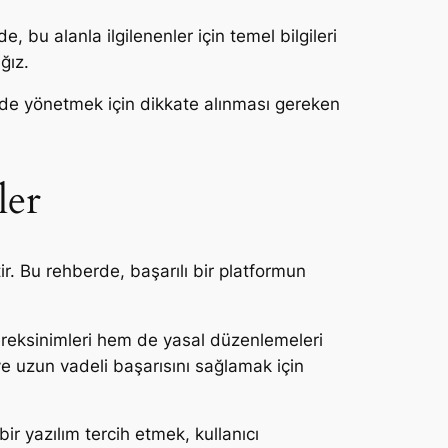
, bu alanla ilgilenenler için temel bilgileri
ğız.
ilde yönetmek için dikkate alınması gereken
ler
r. Bu rehberde, başarılı bir platformun
ereksinimleri hem de yasal düzenlemeleri
e uzun vadeli başarısını sağlamak için
ir yazılım tercih etmek, kullanıcı