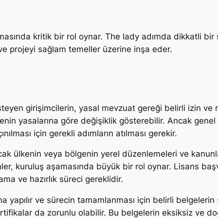
asında kritik bir rol oynar. The lady adımda dikkatli bi
 ve projeyi sağlam temeller üzerine inşa eder.
eyen girişimcilerin, yasal mevzuat gereği belirli izin ve 
enin yasalarına göre değişiklik gösterebilir. Ancak genel
ılması için gerekli adımların atılması gerekir.
k ülkenin veya bölgenin yerel düzenlemeleri ve kanunları
izinler, kuruluş aşamasında büyük bir rol oynar. Lisans baş
ama ve hazırlık süreci gereklidir.
ına yapılır ve sürecin tamamlanması için belirli belgeleri
tifikalar da zorunlu olabilir. Bu belgelerin eksiksiz ve 