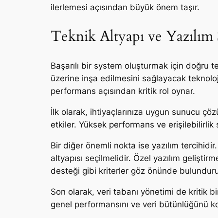
ilerlemesi açısından büyük önem taşır.
Teknik Altyapı ve Yazılım
Başarılı bir system oluşturmak için doğru t
üzerine inşa edilmesini sağlayacak teknolo
performans açısından kritik rol oynar.
İlk olarak, ihtiyaçlarınıza uygun sunucu ç
etkiler. Yüksek performans ve erişilebilirlik
Bir diğer önemli nokta ise yazılım tercihidir
altyapısı seçilmelidir. Özel yazılım gelişt
desteği gibi kriterler göz önünde bulunduru
Son olarak, veri tabanı yönetimi de kritik bi
genel performansını ve veri bütünlüğünü ko