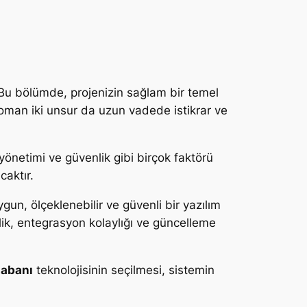
 Bu bölümde, projenizin sağlam bir temel
woman iki unsur da uzun vadede istikrar ve
 yönetimi ve güvenlik gibi birçok faktörü
caktır.
gun, ölçeklenebilir ve güvenli bir yazılım
klik, entegrasyon kolaylığı ve güncelleme
tabanı
teknolojisinin seçilmesi, sistemin