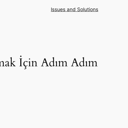
Issues and Solutions
laşmak İçin Adım Adım