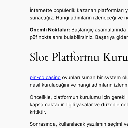
İnternette popülerlik kazanan platformları yö
sunacağız. Hangi adımların izleneceği ve ne
Önemli Noktalar:
Başlangıç aşamalarında do
püf noktalarını bulabilirsiniz.
Başarıya gide
Slot Platformu Kur
pin-co casino
oyunları sunan bir system olu
nasıl kurulacağını ve hangi adımların izlenme
Öncelikle, platformun kurulumu için gerekl
kapsamaktadır. İlgili yasalar ve düzenleme
kritiktir.
Sonrasında, kullanılacak yazılımın seçimi ve