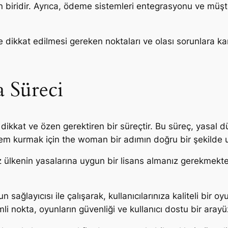
 biridir. Ayrıca, ödeme sistemleri entegrasyonu ve müşte
ikkat edilmesi gereken noktaları ve olası sorunlara karşı
 Süreci
 dikkat ve özen gerektiren bir süreçtir. Bu süreç, yasal
ystem kurmak için the woman bir adımın doğru bir şekilde 
 ülkenin yasalarına uygun bir lisans almanız gerekmekte
un sağlayıcısı ile çalışarak, kullanıcılarınıza kaliteli b
 nokta, oyunların güvenliği ve kullanıcı dostu bir arayü