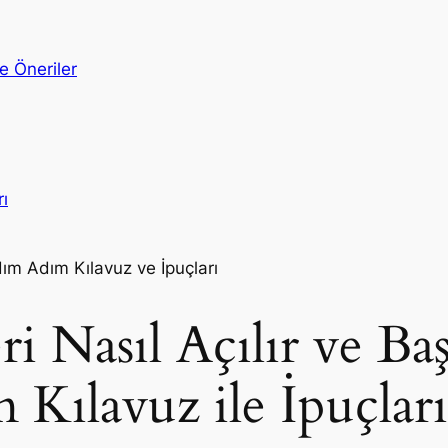
e Öneriler
rı
ım Adım Kılavuz ve İpuçları
eri Nasıl Açılır ve B
Kılavuz ile İpuçları