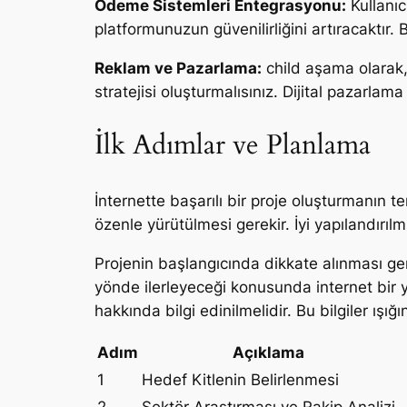
Ödeme Sistemleri Entegrasyonu:
Kullanıc
platformunuzun güvenilirliğini artıracaktır.
Reklam ve Pazarlama:
child aşama olarak, 
stratejisi oluşturmalısınız. Dijital pazarlama
İlk Adımlar ve Planlama
İnternette başarılı bir proje oluşturmanın t
özenle yürütülmesi gerekir. İyi yapılandırılm
Projenin başlangıcında dikkate alınması ger
yönde ilerleyeceği konusunda internet bir yo
hakkında bilgi edinilmelidir. Bu bilgiler ışığ
Adım
Açıklama
1
Hedef Kitlenin Belirlenmesi
2
Sektör Araştırması ve Rakip Analizi