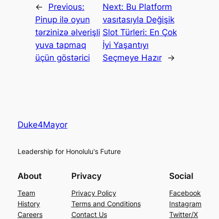
←
Previous:
Next:
Bu Platform
Pinup ilə oyun
vasıtasıyla Değişik
tərzinizə əlverişli
Slot Türleri: En Çok
yuva tapmaq
İyi Yaşantıyı
üçün göstərici
Seçmeye Hazır
→
Duke4Mayor
Leadership for Honolulu's Future
About
Privacy
Social
Team
Privacy Policy
Facebook
History
Terms and Conditions
Instagram
Careers
Contact Us
Twitter/X