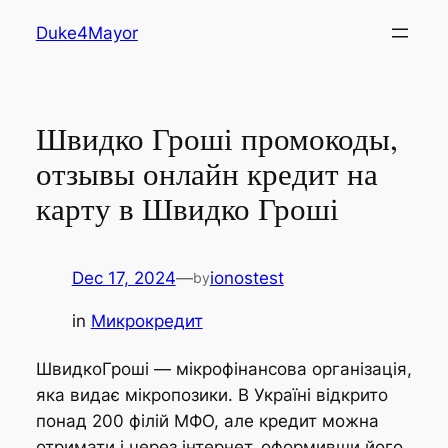
Skip
Duke4Mayor
to
content
Швидко Гроші промокоды,
отзывы онлайн кредит на
карту в Швидко Гроші
Dec 17, 2024
—
ionostest
by
in
Микрокредит
ШвидкоГроші — мікрофінансова організація,
яка видає мікропозики. В Україні відкрито
понад 200 філій МФО, але кредит можна
отримати і через інтернет, оформивши його