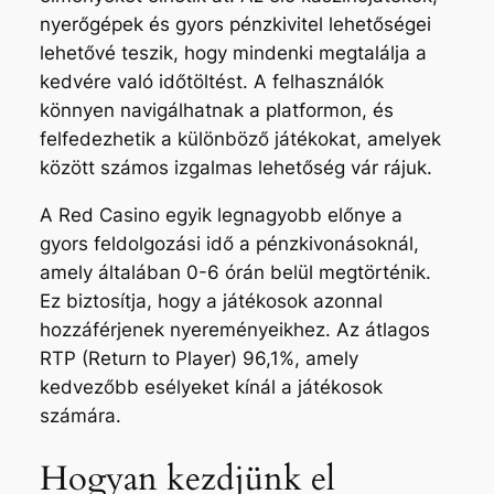
nyerőgépek és gyors pénzkivitel lehetőségei
lehetővé teszik, hogy mindenki megtalálja a
kedvére való időtöltést. A felhasználók
könnyen navigálhatnak a platformon, és
felfedezhetik a különböző játékokat, amelyek
között számos izgalmas lehetőség vár rájuk.
A Red Casino egyik legnagyobb előnye a
gyors feldolgozási idő a pénzkivonásoknál,
amely általában 0-6 órán belül megtörténik.
Ez biztosítja, hogy a játékosok azonnal
hozzáférjenek nyereményeikhez. Az átlagos
RTP (Return to Player) 96,1%, amely
kedvezőbb esélyeket kínál a játékosok
számára.
Hogyan kezdjünk el