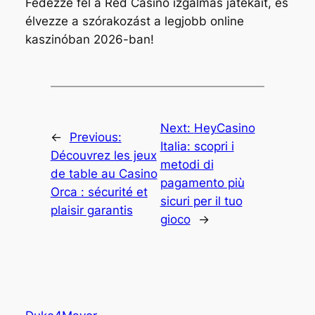
Fedezze fel a Red Casino izgalmas játékait, és
élvezze a szórakozást a legjobb online
kaszinóban 2026-ban!
Next:
HeyCasino
←
Previous:
Italia: scopri i
Découvrez les jeux
metodi di
de table au Casino
pagamento più
Orca : sécurité et
sicuri per il tuo
plaisir garantis
gioco
→