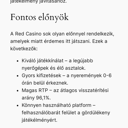
játékélmény javításához.
Fontos előnyök
A Red Casino sok olyan előnnyel rendelkezik,
amelyek miatt érdemes itt játszani. Ezek a
következők:
Kiváló játékkínálat – a legújabb
nyerőgépek és élő asztalok.
Gyors kifizetések – a nyeremények 0-6
órán belül érkeznek.
Magas RTP – az átlagos visszatérítési
arány 96,1%.
Könnyen használható platform –
felhasználóbarát felület a gördülékeny
játékélményért.