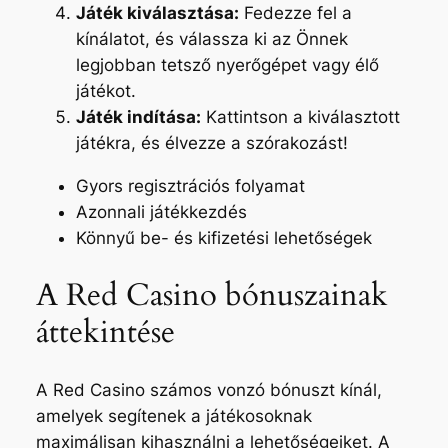
Játék kiválasztása:
Fedezze fel a
kínálatot, és válassza ki az Önnek
legjobban tetsző nyerőgépet vagy élő
játékot.
Játék indítása:
Kattintson a kiválasztott
játékra, és élvezze a szórakozást!
Gyors regisztrációs folyamat
Azonnali játékkezdés
Könnyű be- és kifizetési lehetőségek
A Red Casino bónuszainak
áttekintése
A Red Casino számos vonzó bónuszt kínál,
amelyek segítenek a játékosoknak
maximálisan kihasználni a lehetőségeiket. A