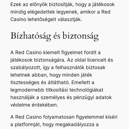
Ezek az előnyök biztosítják, hogy a játékosok
mindig elégedettek legyenek, amikor a Red
Casino lehetőségeit választják.
Bízhatóság és biztonság
A Red Casino kiemelt figyelmet fordít a
játékosok biztonságára. Az oldal licencelt és
szabályozott, így a felhasználók biztosak
lehetnek abban, hogy minden játék
tisztességes és átlátható. Emellett a
legmodernebb titkosítási technológiákat
használják a személyes és pénzügyi adatok
védelme érdekében.
A Red Casino folyamatosan figyelemmel kíséri
a platformját, hogy megakadályozza a