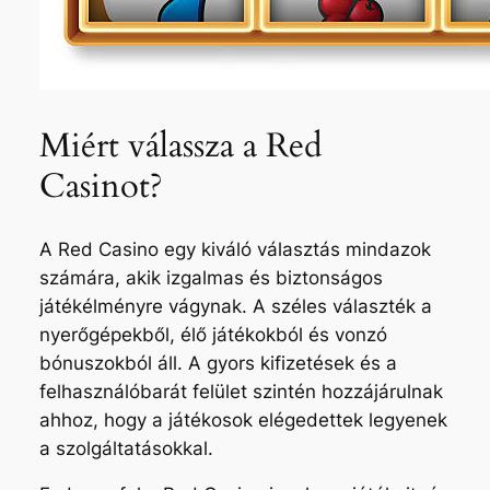
Miért válassza a Red
Casinot?
A Red Casino egy kiváló választás mindazok
számára, akik izgalmas és biztonságos
játékélményre vágynak. A széles választék a
nyerőgépekből, élő játékokból és vonzó
bónuszokból áll. A gyors kifizetések és a
felhasználóbarát felület szintén hozzájárulnak
ahhoz, hogy a játékosok elégedettek legyenek
a szolgáltatásokkal.