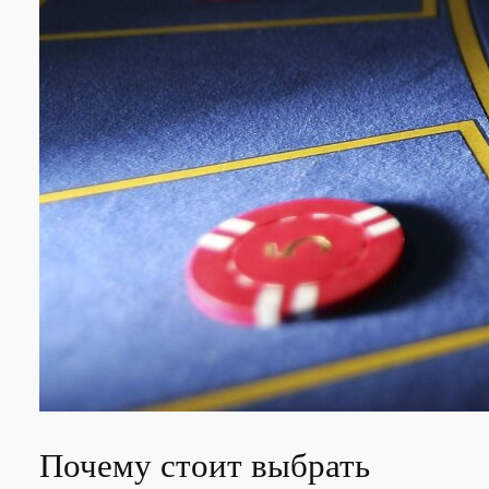
Почему стоит выбрать