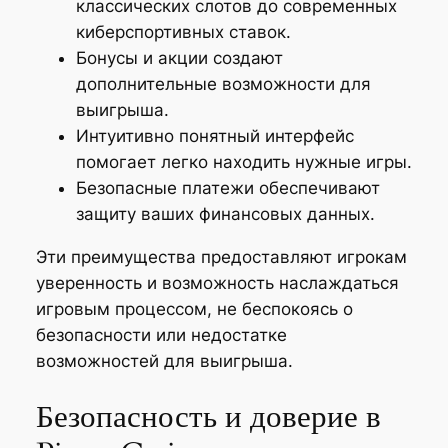
классических слотов до современных
киберспортивных ставок.
Бонусы и акции создают
дополнительные возможности для
выигрыша.
Интуитивно понятный интерфейс
помогает легко находить нужные игры.
Безопасные платежи обеспечивают
защиту ваших финансовых данных.
Эти преимущества предоставляют игрокам
уверенность и возможность наслаждаться
игровым процессом, не беспокоясь о
безопасности или недостатке
возможностей для выигрыша.
Безопасность и доверие в