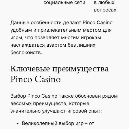
социальные сети
в любых
вопросах.
Данные особенности делают Pinco Casino
удобным и привлекательным местом для
игры, что позволяет многим игрокам
наслаждаться азартом без лишних
беспокойств.
Ключевые преимущества
Pinco Casino
Выбор Pinco Casino также обоснован рядом
весомых преимуществ, которые
значительно улучшают игровой опыт:
Великолепный выбор игр – от