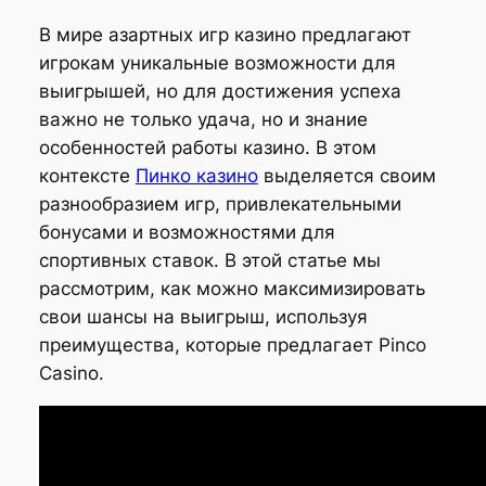
В мире азартных игр казино предлагают
игрокам уникальные возможности для
выигрышей, но для достижения успеха
важно не только удача, но и знание
особенностей работы казино. В этом
контексте
Пинко казино
выделяется своим
разнообразием игр, привлекательными
бонусами и возможностями для
спортивных ставок. В этой статье мы
рассмотрим, как можно максимизировать
свои шансы на выигрыш, используя
преимущества, которые предлагает Pinco
Casino.