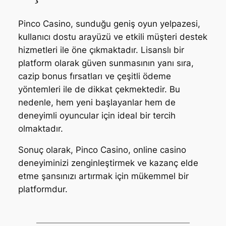
Pinco Casino, sunduğu geniş oyun yelpazesi,
kullanıcı dostu arayüzü ve etkili müşteri destek
hizmetleri ile öne çıkmaktadır. Lisanslı bir
platform olarak güven sunmasının yanı sıra,
cazip bonus fırsatları ve çeşitli ödeme
yöntemleri ile de dikkat çekmektedir. Bu
nedenle, hem yeni başlayanlar hem de
deneyimli oyuncular için ideal bir tercih
olmaktadır.
Sonuç olarak, Pinco Casino, online casino
deneyiminizi zenginleştirmek ve kazanç elde
etme şansınızı artırmak için mükemmel bir
platformdur.