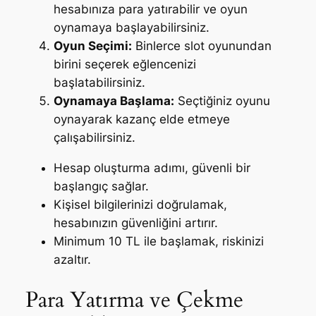
hesabınıza para yatırabilir ve oyun
oynamaya başlayabilirsiniz.
Oyun Seçimi:
Binlerce slot oyunundan
birini seçerek eğlencenizi
başlatabilirsiniz.
Oynamaya Başlama:
Seçtiğiniz oyunu
oynayarak kazanç elde etmeye
çalışabilirsiniz.
Hesap oluşturma adımı, güvenli bir
başlangıç sağlar.
Kişisel bilgilerinizi doğrulamak,
hesabınızın güvenliğini artırır.
Minimum 10 TL ile başlamak, riskinizi
azaltır.
Para Yatırma ve Çekme