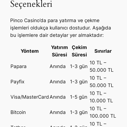
Seçenekleri
Pinco Casino’da para yatırma ve çekme
işlemleri oldukça kullanıcı dostudur. Aşağıda
bu işlemlere dair detaylar yer almaktadır:
Yatırım
Çekim
Yöntem
Sınırlar
Süresi
Süresi
10 TL –
Papara
Anında
1-3 gün
50.000 TL
10 TL –
Payfix
Anında
1-3 gün
50.000 TL
10 TL –
Visa/MasterCard
Anında
1-5 gün
10.000 TL
10 TL –
Bitcoin
Anında
1-3 gün
100.000 TL
10 TL –