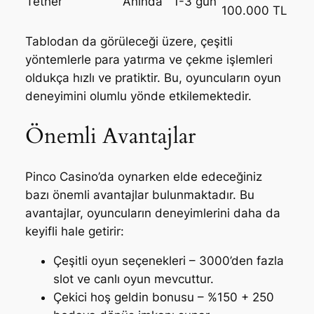
Tether
Anında
1-3 gün
100.000 TL
Tablodan da görüleceği üzere, çeşitli
yöntemlerle para yatırma ve çekme işlemleri
oldukça hızlı ve pratiktir. Bu, oyuncuların oyun
deneyimini olumlu yönde etkilemektedir.
Önemli Avantajlar
Pinco Casino’da oynarken elde edeceğiniz
bazı önemli avantajlar bulunmaktadır. Bu
avantajlar, oyuncuların deneyimlerini daha da
keyifli hale getirir:
Çeşitli oyun seçenekleri – 3000’den fazla
slot ve canlı oyun mevcuttur.
Çekici hoş geldin bonusu – %150 + 250