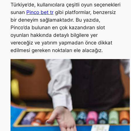
Türkiye’de, kullanıcılara çeşitli oyun seçenekleri
sunan
Pinco bet tr
gibi platformlar, benzersiz
bir deneyim sağlamaktadır. Bu yazıda,
Pinco’da bulunan en çok kazandıran slot
oyunları hakkında detaylı bilgilere yer
vereceğiz ve yatırım yapmadan önce dikkat
edilmesi gereken noktaları ele alacağız.