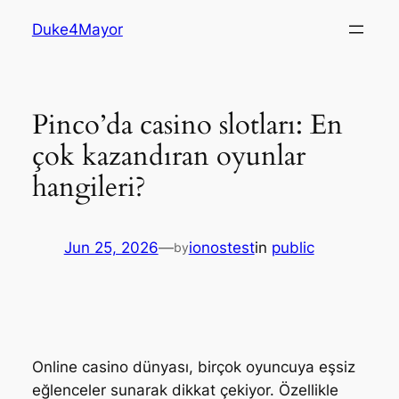
Skip
Duke4Mayor
to
content
Pinco’da casino slotları: En
çok kazandıran oyunlar
hangileri?
Jun 25, 2026
—
ionostest
in
public
by
Online casino dünyası, birçok oyuncuya eşsiz
eğlenceler sunarak dikkat çekiyor. Özellikle