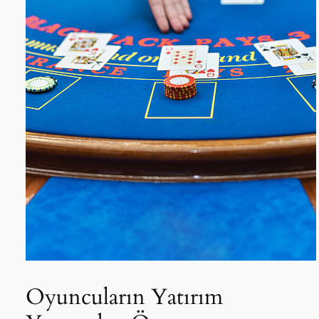
Oyuncuların Yatırım