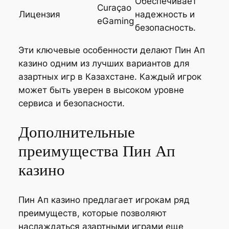
Обеспечивает
Curaçao
Лицензия
надежность и
eGaming
безопасность.
Эти ключевые особенности делают Пин Ап
казино одним из лучших вариантов для
азартных игр в Казахстане. Каждый игрок
может быть уверен в высоком уровне
сервиса и безопасности.
Дополнительные
преимущества Пин Ап
казино
Пин Ап казино предлагает игрокам ряд
преимуществ, которые позволяют
наслаждаться азартными играми еще