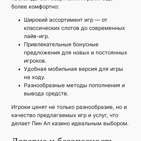
более комфортно:
Широкий ассортимент игр — от
классических слотов до современных
лайв-игр.
Привлекательные бонусные
предложения для новых и постоянных
игроков.
Удобная мобильная версия для игры
на ходу.
Разнообразные методы пополнения и
вывода средств.
Игроки ценят не только разнообразие, но и
качество предлагаемых игр и услуг, что
делает Пин Ап казино идеальным выбором.