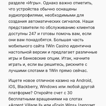
разделе «Игры». Однако важно отметить,
что устройства обычно оснащены
аудиопрофилями, необходимыми для
создания автоматических сигналов. Наши
представители по обслуживанию клиентов
доступны 247 и готовы помочь вам, если
они вам понадобятся. Большая часть
мобильного сайта 1Win Casino идентична
настольной версии и предлагает различные
игры и банковские опции. Итак, начните
играть и, если вы решитесь, рискните с
лучшими слотами в 1Win прямо сейчас.
Ищете новое отличное казино на Android,
iOS, Blackberry, Windows или любой другой
платформе? Откройте счет с 30
бесплатными вращениями на слотах
«Argent Village II» или «Foxin Wins» (депозит