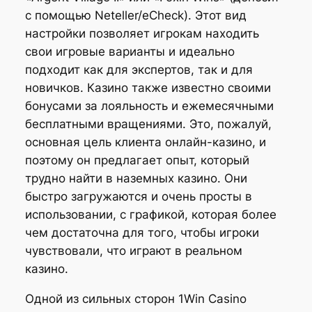
с помощью Neteller/eCheck). Этот вид
настройки позволяет игрокам находить
свои игровые варианты и идеально
подходит как для экспертов, так и для
новичков. Казино также известно своими
бонусами за лояльность и ежемесячными
бесплатными вращениями. Это, пожалуй,
основная цель клиента онлайн-казино, и
поэтому он предлагает опыт, который
трудно найти в наземных казино. Они
быстро загружаются и очень просты в
использовании, с графикой, которая более
чем достаточна для того, чтобы игроки
чувствовали, что играют в реальном
казино.
Одной из сильных сторон 1Win Casino