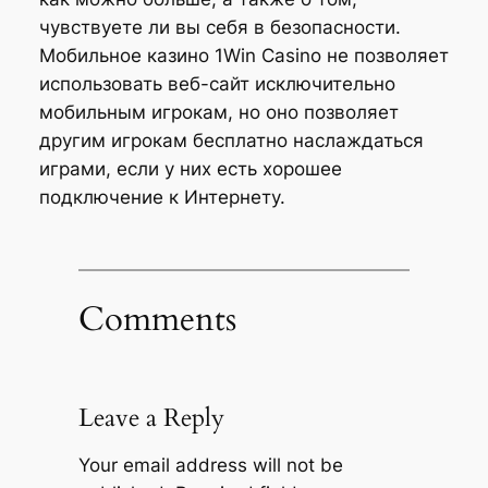
чувствуете ли вы себя в безопасности.
Мобильное казино 1Win Casino не позволяет
использовать веб-сайт исключительно
мобильным игрокам, но оно позволяет
другим игрокам бесплатно наслаждаться
играми, если у них есть хорошее
подключение к Интернету.
Comments
Leave a Reply
Your email address will not be