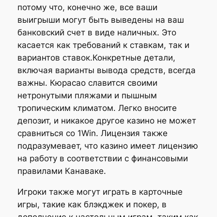
потому что, конечно же, все ваши
выигрыши могут быть выведены на ваш
банковский счет в виде наличных. Это
касается как требований к ставкам, так и
вариантов ставок.Конкретные детали,
включая варианты вывода средств, всегда
важны. Кюрасао славится своими
нетронутыми пляжами и пышным
тропическим климатом. Легко вносите
депозит, и никакое другое казино не может
сравниться со 1Win. Лицензия также
подразумевает, что казино имеет лицензию
на работу в соответствии с финансовыми
правилами Канаваке.
Игроки также могут играть в карточные
игры, такие как блэкджек и покер, в