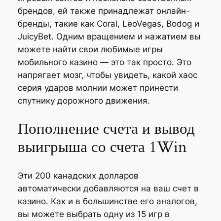
брендов, ей также принадлежат онлайн-
бренды, такие как Coral, LeoVegas, Bodog и
JuicyBet. Одним вращением и нажатием вы
можете найти свои любимые игры
мобильного казино — это так просто. Это
напрягает мозг, чтобы увидеть, какой хаос
серия ударов молнии может принести
спутнику дорожного движения.
Пополнение счета и вывод
выигрыша со счета 1Win
Эти 200 канадских долларов
автоматически добавляются на ваш счет в
казино. Как и в большинстве его аналогов,
вы можете выбрать одну из 15 игр в