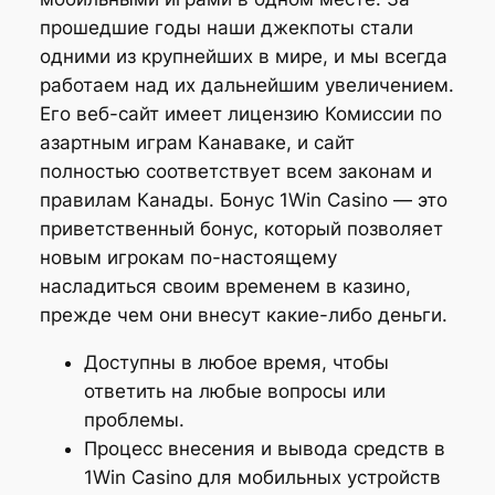
прошедшие годы наши джекпоты стали
одними из крупнейших в мире, и мы всегда
работаем над их дальнейшим увеличением.
Его веб-сайт имеет лицензию Комиссии по
азартным играм Канаваке, и сайт
полностью соответствует всем законам и
правилам Канады. Бонус 1Win Casino — это
приветственный бонус, который позволяет
новым игрокам по-настоящему
насладиться своим временем в казино,
прежде чем они внесут какие-либо деньги.
Доступны в любое время, чтобы
ответить на любые вопросы или
проблемы.
Процесс внесения и вывода средств в
1Win Casino для мобильных устройств