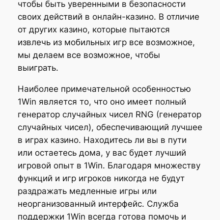
чтобы быть уверенными в безопасности
своих действий в онлайн-казино. В отличие
от других казино, которые пытаются
извлечь из мобильных игр все возможное,
мы делаем все возможное, чтобы
выиграть.
Наиболее примечательной особенностью
1Win является то, что оно имеет полный
генератор случайных чисел RNG (генератор
случайных чисел), обеспечивающий лучшее
в играх казино. Находитесь ли вы в пути
или остаетесь дома, у вас будет лучший
игровой опыт в 1Win. Благодаря множеству
функций и игр игроков никогда не будут
раздражать медленные игры или
неорганизованный интерфейс. Служба
поддержки 1Win всегда готова помочь и