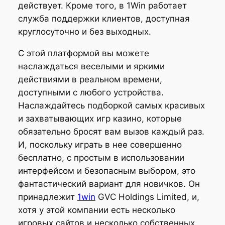
действует. Кроме того, в 1Win работает
служба поддержки клиентов, доступная
круглосуточно и без выходных.
С этой платформой вы можете
наслаждаться веселыми и яркими
действиями в реальном времени,
доступными с любого устройства.
Наслаждайтесь подборкой самых красивых
и захватывающих игр казино, которые
обязательно бросят вам вызов каждый раз.
И, поскольку играть в нее совершенно
бесплатно, с простым в использовании
интерфейсом и безопасным выбором, это
фантастический вариант для новичков. Он
принадлежит
1win
GVC Holdings Limited, и,
хотя у этой компании есть несколько
игровых сайтов и несколько собственных