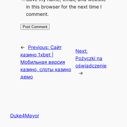
in this browser for the next time I
comment.
←
Previous:
Сайт
Next:
казино 1xbet |
Pożyczki na
Мобильная версия
oświadczenie
казино, слоты казино
→
демо
Duke4Mayor