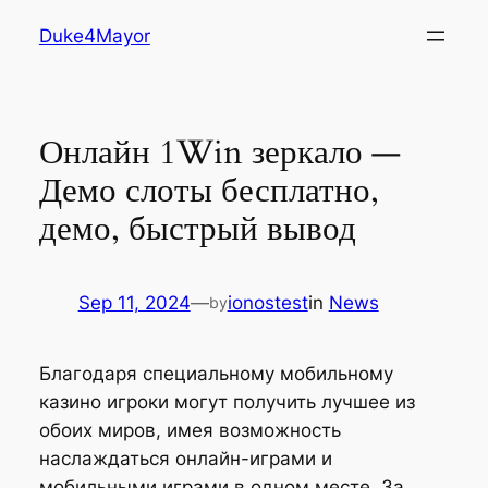
Skip
Duke4Mayor
to
content
Онлайн 1Win зеркало —
Демо слоты бесплатно,
демо, быстрый вывод
Sep 11, 2024
—
ionostest
in
News
by
Благодаря специальному мобильному
казино игроки могут получить лучшее из
обоих миров, имея возможность
наслаждаться онлайн-играми и
мобильными играми в одном месте. За