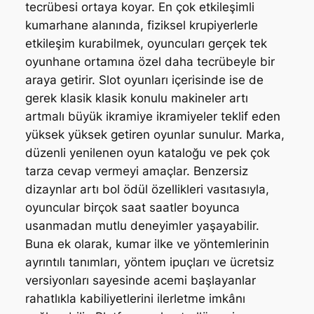
tecrübesi ortaya koyar. En çok etkileşimli
kumarhane alanında, fiziksel krupiyerlerle
etkileşim kurabilmek, oyuncuları gerçek tek
oyunhane ortamına özel daha tecrübeyle bir
araya getirir. Slot oyunları içerisinde ise de
gerek klasik klasik konulu makineler artı
artmalı büyük ikramiye ikramiyeler teklif eden
yüksek yüksek getiren oyunlar sunulur. Marka,
düzenli yenilenen oyun kataloğu ve pek çok
tarza cevap vermeyi amaçlar. Benzersiz
dizaynlar artı bol ödül özellikleri vasıtasıyla,
oyuncular birçok saat saatler boyunca
usanmadan mutlu deneyimler yaşayabilir.
Buna ek olarak, kumar ilke ve yöntemlerinin
ayrıntılı tanımları, yöntem ipuçları ve ücretsiz
versiyonları sayesinde acemi başlayanlar
rahatlıkla kabiliyetlerini ilerletme imkânı