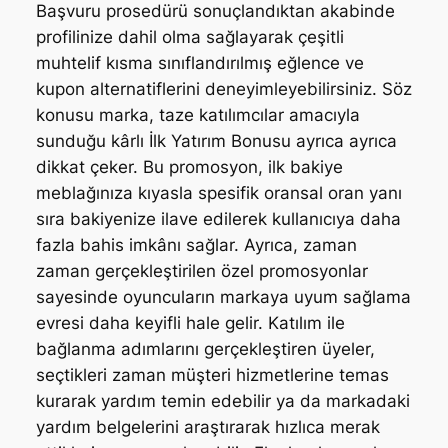
Başvuru prosedürü sonuçlandıktan akabinde
profilinize dahil olma sağlayarak çeşitli
muhtelif kısma sınıflandırılmış eğlence ve
kupon alternatiflerini deneyimleyebilirsiniz. Söz
konusu marka, taze katılımcılar amacıyla
sunduğu kârlı İlk Yatırım Bonusu ayrıca ayrıca
dikkat çeker. Bu promosyon, ilk bakiye
meblağınıza kıyasla spesifik oransal oran yanı
sıra bakiyenize ilave edilerek kullanıcıya daha
fazla bahis imkânı sağlar. Ayrıca, zaman
zaman gerçekleştirilen özel promosyonlar
sayesinde oyuncuların markaya uyum sağlama
evresi daha keyifli hale gelir. Katılım ile
bağlanma adımlarını gerçekleştiren üyeler,
seçtikleri zaman müşteri hizmetlerine temas
kurarak yardım temin edebilir ya da markadaki
yardım belgelerini araştırarak hızlıca merak