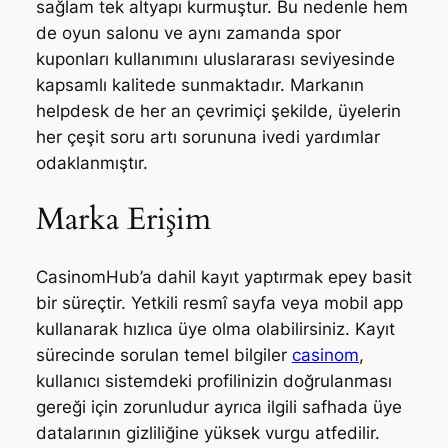
sağlam tek altyapı kurmuştur. Bu nedenle hem
de oyun salonu ve aynı zamanda spor
kuponları kullanımını uluslararası seviyesinde
kapsamlı kalitede sunmaktadır. Markanın
helpdesk de her an çevrimiçi şekilde, üyelerin
her çeşit soru artı sorununa ivedi yardımlar
odaklanmıştır.
Marka Erişim
CasinomHub’a dahil kayıt yaptırmak epey basit
bir süreçtir. Yetkili resmî sayfa veya mobil app
kullanarak hızlıca üye olma olabilirsiniz. Kayıt
sürecinde sorulan temel bilgiler
casinom
,
kullanıcı sistemdeki profilinizin doğrulanması
gereği için zorunludur ayrıca ilgili safhada üye
datalarının gizliliğine yüksek vurgu atfedilir.