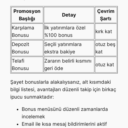
Promosyon
Çevrim
Detay
Başlığı
Şartı
Karşılama
İlk yatırımlara özel
kırk kat
Bonusu
%100 bonus
Depozit
Seçili yatırımlara
otuz beş
Bonusu
ekstra bakiye
kat
Telafi
Zararın belirli kısmını
otuz kat
Bonusu
geri öde
Şayet bonuslarla alakalıysanız, alt kısımdaki
bilgi listesi, avantajları düzenli takip için birkaç
ipucu sunmaktadır:
Bonus menüsünü düzenli zamanlarda
incelemek
Email ile kısa mesaj bildirimlerini aktif