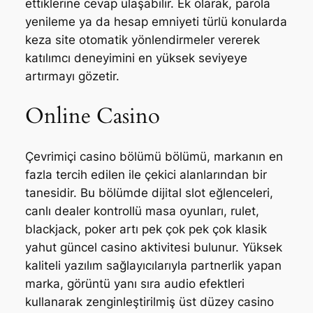
ettiklerine cevap ulaşabilir. Ek olarak, parola
yenileme ya da hesap emniyeti türlü konularda
keza site otomatik yönlendirmeler vererek
katılımcı deneyimini en yüksek seviyeye
artırmayı gözetir.
Online Casino
Çevrimiçi casino bölümü bölümü, markanın en
fazla tercih edilen ile çekici alanlarından bir
tanesidir. Bu bölümde dijital slot eğlenceleri,
canlı dealer kontrollü masa oyunları, rulet,
blackjack, poker artı pek çok pek çok klasik
yahut güncel casino aktivitesi bulunur. Yüksek
kaliteli yazılım sağlayıcılarıyla partnerlik yapan
marka, görüntü yanı sıra audio efektleri
kullanarak zenginleştirilmiş üst düzey casino