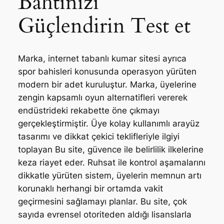
Bahtınızı
Güçlendirin Test et
Marka, internet tabanlı kumar sitesi ayrıca
spor bahisleri konusunda operasyon yürüten
modern bir adet kuruluştur. Marka, üyelerine
zengin kapsamlı oyun alternatifleri vererek
endüstrideki rekabette öne çıkmayı
gerçekleştirmiştir. Üye kolay kullanımlı arayüz
tasarımı ve dikkat çekici teklifleriyle ilgiyi
toplayan Bu site, güvence ile belirlilik ilkelerine
keza riayet eder. Ruhsat ile kontrol aşamalarını
dikkatle yürüten sistem, üyelerin memnun artı
korunaklı herhangi bir ortamda vakit
geçirmesini sağlamayı planlar. Bu site, çok
sayıda evrensel otoriteden aldığı lisanslarla