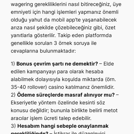
wagering gerekliliklerini nasıl bitireceğiniz, üye
emniyeti için hangi işlemleri yapmanız önemli
olduğu yahut da mobil app’te yaşanabilecek
arıza nasıl şekilde çözebileceğiniz gibi, özet
yanıtlarla gösterilir. Takip eden platformda
genellikle sorulan 3 örnek soruya ile
cevaplarına bulunmaktadır:
1)
Bonus çevrim şartı ne demektir?
– Elde
edilen kampanyayı para olarak hesaba
alabilmek dolayısıyla koşulda miktarda (örn.
35-40 rollover) casino katılmanız önemlidir.
2)
Ödeme süreçlerde masraf alınıyor mu?
–
Ekseriyetle yöntem özelinde kesinti söz
konusu değildir; bununla birlikte belirli metot
aracılar işlem ücreti talep edebilir.
3)
Hesabım hangi sebeple onaylanmak
gerekliliğinde?
– İstikrar ile düzenleyici