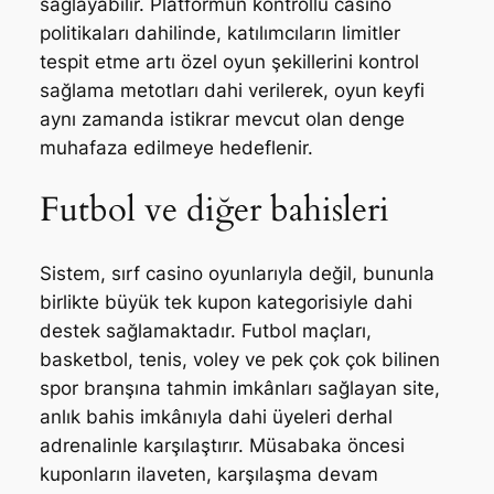
sağlayabilir. Platformun kontrollü casino
politikaları dahilinde, katılımcıların limitler
tespit etme artı özel oyun şekillerini kontrol
sağlama metotları dahi verilerek, oyun keyfi
aynı zamanda istikrar mevcut olan denge
muhafaza edilmeye hedeflenir.
Futbol ve diğer bahisleri
Sistem, sırf casino oyunlarıyla değil, bununla
birlikte büyük tek kupon kategorisiyle dahi
destek sağlamaktadır. Futbol maçları,
basketbol, tenis, voley ve pek çok çok bilinen
spor branşına tahmin imkânları sağlayan site,
anlık bahis imkânıyla dahi üyeleri derhal
adrenalinle karşılaştırır. Müsabaka öncesi
kuponların ilaveten, karşılaşma devam