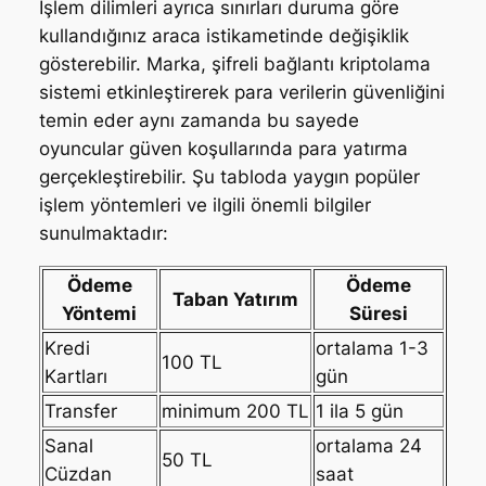
İşlem dilimleri ayrıca sınırları duruma göre
kullandığınız araca istikametinde değişiklik
gösterebilir. Marka, şifreli bağlantı kriptolama
sistemi etkinleştirerek para verilerin güvenliğini
temin eder aynı zamanda bu sayede
oyuncular güven koşullarında para yatırma
gerçekleştirebilir. Şu tabloda yaygın popüler
işlem yöntemleri ve ilgili önemli bilgiler
sunulmaktadır:
Ödeme
Ödeme
Taban Yatırım
Yöntemi
Süresi
Kredi
ortalama 1-3
100 TL
Kartları
gün
Transfer
minimum 200 TL
1 ila 5 gün
Sanal
ortalama 24
50 TL
Cüzdan
saat