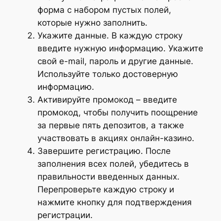
форма с набором пустых полей,
которые нужно заполнить.
Укажите данные. В каждую строку
введите нужную информацию. Укажите
свой e-mail, пароль и другие данные.
Используйте только достоверную
информацию.
Активируйте промокод – введите
промокод, чтобы получить поощрение
за первые пять депозитов, а также
участвовать в акциях онлайн-казино.
Завершите регистрацию. После
заполнения всех полей, убедитесь в
правильности введенных данных.
Перепроверьте каждую строку и
нажмите кнопку для подтверждения
регистрации.