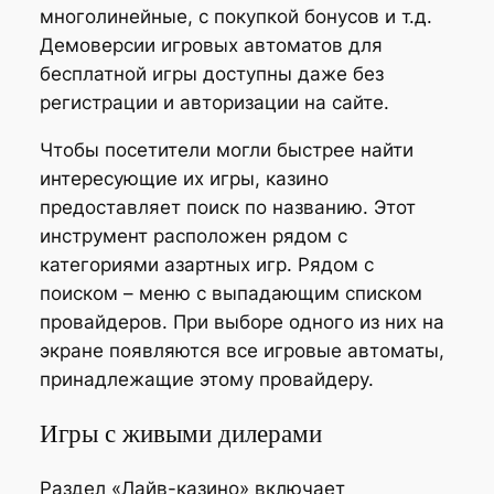
многолинейные, с покупкой бонусов и т.д.
Демоверсии игровых автоматов для
бесплатной игры доступны даже без
регистрации и авторизации на сайте.
Чтобы посетители могли быстрее найти
интересующие их игры, казино
предоставляет поиск по названию. Этот
инструмент расположен рядом с
категориями азартных игр. Рядом с
поиском – меню с выпадающим списком
провайдеров. При выборе одного из них на
экране появляются все игровые автоматы,
принадлежащие этому провайдеру.
Игры с живыми дилерами
Раздел «Лайв-казино» включает