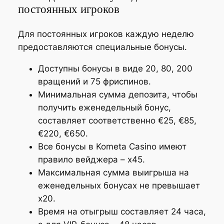
постоянных игроков
Для постоянных игроков каждую неделю
предоставляются специальные бонусы.
Доступны бонусы в виде 20, 80, 200
вращений и 75 фриспинов.
Минимальная сумма депозита, чтобы
получить еженедельный бонус,
составляет соответственно €25, €85,
€220, €650.
Все бонусы в Kometa Casino имеют
правило вейджера – x45.
Максимальная сумма выигрыша на
еженедельных бонусах не превышает
x20.
Время на отыгрыш составляет 24 часа,