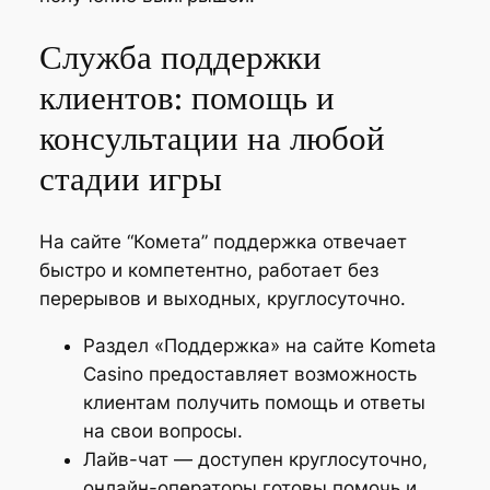
Служба поддержки
клиентов: помощь и
консультации на любой
стадии игры
На сайте “Комета” поддержка отвечает
быстро и компетентно, работает без
перерывов и выходных, круглосуточно.
Раздел «Поддержка» на сайте Kometa
Casino предоставляет возможность
клиентам получить помощь и ответы
на свои вопросы.
Лайв-чат — доступен круглосуточно,
онлайн-операторы готовы помочь и