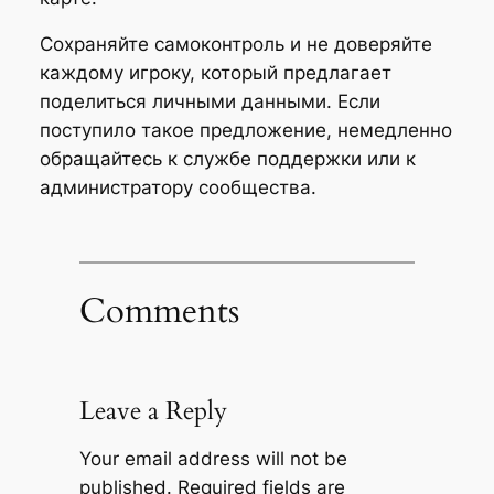
Сохраняйте самоконтроль и не доверяйте
каждому игроку, который предлагает
поделиться личными данными. Если
поступило такое предложение, немедленно
обращайтесь к службе поддержки или к
администратору сообщества.
Comments
Leave a Reply
Your email address will not be
published.
Required fields are