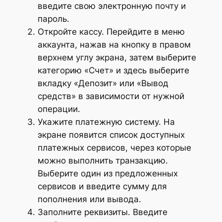
введите свою электронную почту и
пароль.
Откройте кассу. Перейдите в меню
аккаунта, нажав на кнопку в правом
верхнем углу экрана, затем выберите
категорию «Счет» и здесь выберите
вкладку «Депозит» или «Вывод
средств» в зависимости от нужной
операции.
Укажите платежную систему. На
экране появится список доступных
платежных сервисов, через которые
можно выполнить транзакцию.
Выберите один из предложенных
сервисов и введите сумму для
пополнения или вывода.
Заполните реквизиты. Введите