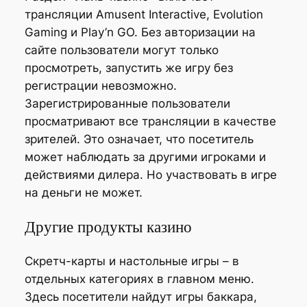
трансляции Amusent Interactive, Evolution
Gaming и Play’n GO. Без авторизации на
сайте пользователи могут только
просмотреть, запустить же игру без
регистрации невозможно.
Зарегистрированные пользователи
просматривают все трансляции в качестве
зрителей. Это означает, что посетитель
может наблюдать за другими игроками и
действиями дилера. Но участвовать в игре
на деньги не может.
Другие продукты казино
Скретч-карты и настольные игры – в
отдельных категориях в главном меню.
Здесь посетители найдут игры баккара,