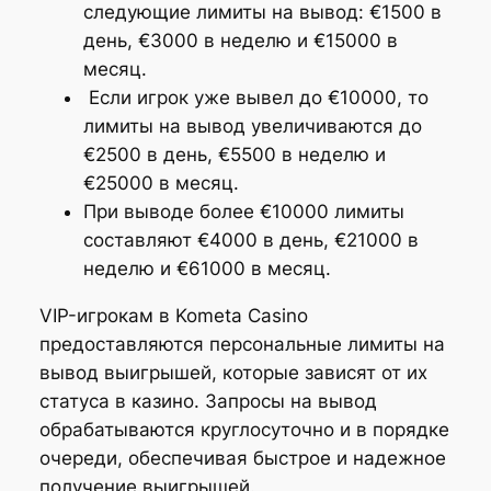
следующие лимиты на вывод: €1500 в
день, €3000 в неделю и €15000 в
месяц.
Если игрок уже вывел до €10000, то
лимиты на вывод увеличиваются до
€2500 в день, €5500 в неделю и
€25000 в месяц.
При выводе более €10000 лимиты
составляют €4000 в день, €21000 в
неделю и €61000 в месяц.
VIP-игрокам в Kometa Casino
предоставляются персональные лимиты на
вывод выигрышей, которые зависят от их
статуса в казино. Запросы на вывод
обрабатываются круглосуточно и в порядке
очереди, обеспечивая быстрое и надежное
получение выигрышей.