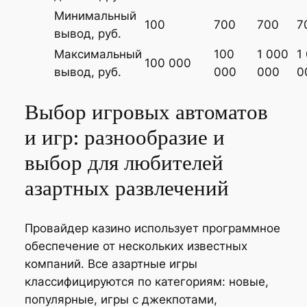
Минимальный
100
700
700
7
вывод, руб.
Максимальный
100
1 000
1
100 000
вывод, руб.
000
000
0
Выбор игровых автоматов
и игр: разнообразие и
выбор для любителей
азартных развлечений
Провайдер казино использует программное
обеспечение от нескольких известных
компаний. Все азартные игры
классифицируются по категориям: новые,
популярные, игры с джекпотами,