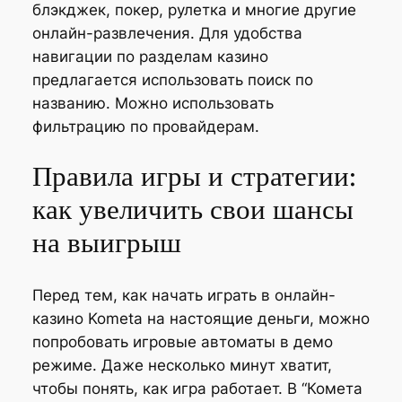
блэкджек, покер, рулетка и многие другие
онлайн-развлечения. Для удобства
навигации по разделам казино
предлагается использовать поиск по
названию. Можно использовать
фильтрацию по провайдерам.
Правила игры и стратегии:
как увеличить свои шансы
на выигрыш
Перед тем, как начать играть в онлайн-
казино Kometa на настоящие деньги, можно
попробовать игровые автоматы в демо
режиме. Даже несколько минут хватит,
чтобы понять, как игра работает. В “Комета