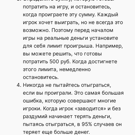
потратить на игру, и остановитесь,
когда проиграете эту сумму. Каждый
игрок хочет выиграть, но не всегда это
возможно. Поэтому перед началом
игры на реальные деньги установите
для себя лимит проигрыша. Например,
вы можете решить, что готовы
потратить 500 руб. Когда достигнете
этого лимита, немедленно
остановитесь.
Никогда не пытайтесь отыграться,
если вы проиграли. Это самая большая
ошибка, которую совершают многие
игроки. Когда игрок «заводится» и без
раздумий начинает терять деньги,
пытаясь отыграться, в 95% случаев он
теряет еще больше денег.