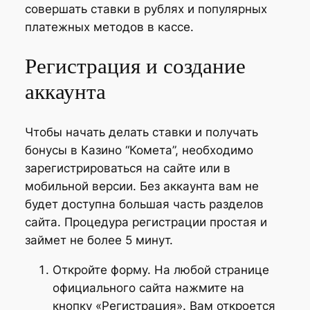
совершать ставки в рублях и популярных
платежных методов в кассе.
Регистрация и создание
аккаунта
Чтобы начать делать ставки и получать
бонусы в Казино “Комета”, необходимо
зарегистрироваться на сайте или в
мобильной версии. Без аккаунта вам не
будет доступна большая часть разделов
сайта. Процедура регистрации простая и
займет не более 5 минут.
Откройте форму. На любой странице
официального сайта нажмите на
кнопку «Регистрация». Вам откроется