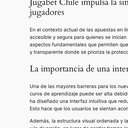
Jugabet Chile impulsa la si
jugadores
En el contexto actual de las apuestas en l
accesible y segura para quienes se inicia
aspectos fundamentales que permiten que 
y transparente donde se prioriza la protec
La importancia de una interf
Una de las mayores barreras para los nue
curva de aprendizaje puede ser alta debid
ha diseñado una interfaz intuitiva que red
Esto hace que los usuarios se sientan ac
Además, la estructura visual ordenada y l