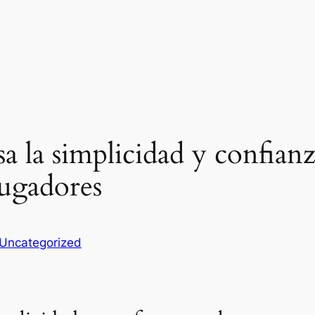
a la simplicidad y confianz
jugadores
Uncategorized