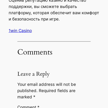
Оценив репутацию казино и качество
поддержки, вы сможете выбрать
платформу, которая обеспечит вам комфорт
и безопасность при игре.
1win Casino
Comments
Leave a Reply
Your email address will not be
published.
Required fields are
marked
*
Comment
*