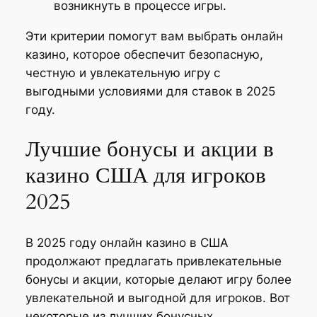
возникнуть в процессе игры.
Эти критерии помогут вам выбрать онлайн
казино, которое обеспечит безопасную,
честную и увлекательную игру с
выгодными условиями для ставок в 2025
году.
Лучшие бонусы и акции в
казино США для игроков
2025
В 2025 году онлайн казино в США
продолжают предлагать привлекательные
бонусы и акции, которые делают игру более
увлекательной и выгодной для игроков. Вот
некоторые из лучших бонусных