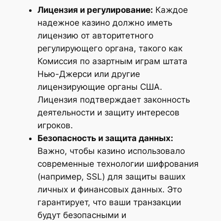
Лицензия и регулирование:
Каждое
надежное казино должно иметь
лицензию от авторитетного
регулирующего органа, такого как
Комиссия по азартным играм штата
Нью-Джерси или другие
лицензирующие органы США.
Лицензия подтверждает законность
деятельности и защиту интересов
игроков.
Безопасность и защита данных:
Важно, чтобы казино использовало
современные технологии шифрования
(например, SSL) для защиты ваших
личных и финансовых данных. Это
гарантирует, что ваши транзакции
будут безопасными и