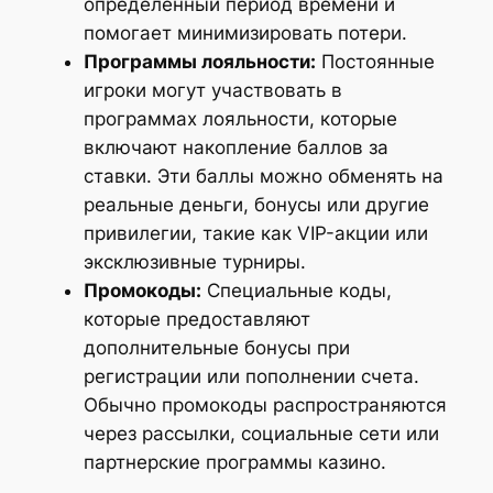
определенный период времени и
помогает минимизировать потери.
Программы лояльности:
Постоянные
игроки могут участвовать в
программах лояльности, которые
включают накопление баллов за
ставки. Эти баллы можно обменять на
реальные деньги, бонусы или другие
привилегии, такие как VIP-акции или
эксклюзивные турниры.
Промокоды:
Специальные коды,
которые предоставляют
дополнительные бонусы при
регистрации или пополнении счета.
Обычно промокоды распространяются
через рассылки, социальные сети или
партнерские программы казино.