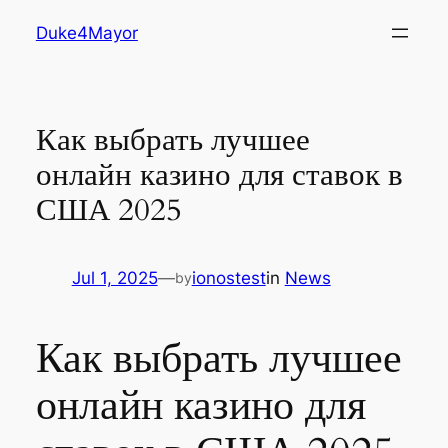
Skip
Duke4Mayor
to
content
Как выбрать лучшее
онлайн казино для ставок в
США 2025
Jul 1, 2025
—
ionostest
in
News
by
Как выбрать лучшее
онлайн казино для