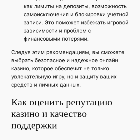
как лимиты на депозиты, возможность
самоисключения и блокировки учетной
записи. Это поможет избежать игровой
зависимости и проблем с
финансовыми потерями.
Следуя этим рекомендациям, вы сможете
выбрать безопасное и надежное онлайн
казино, которое обеспечит не только
увлекательную игру, но и защиту ваших
средств и личных данных.
Как оценить репутацию
казино и качество
поддержки