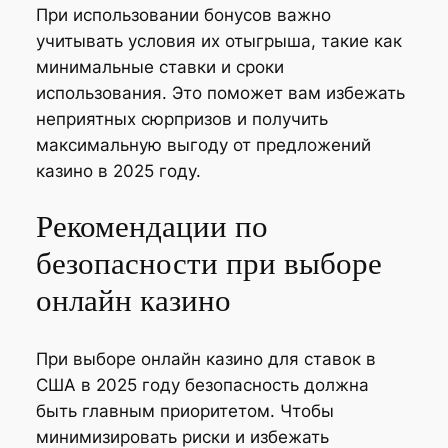
При использовании бонусов важно
учитывать условия их отыгрыша, такие как
минимальные ставки и сроки
использования. Это поможет вам избежать
неприятных сюрпризов и получить
максимальную выгоду от предложений
казино в 2025 году.
Рекомендации по
безопасности при выборе
онлайн казино
При выборе онлайн казино для ставок в
США в 2025 году безопасность должна
быть главным приоритетом. Чтобы
минимизировать риски и избежать