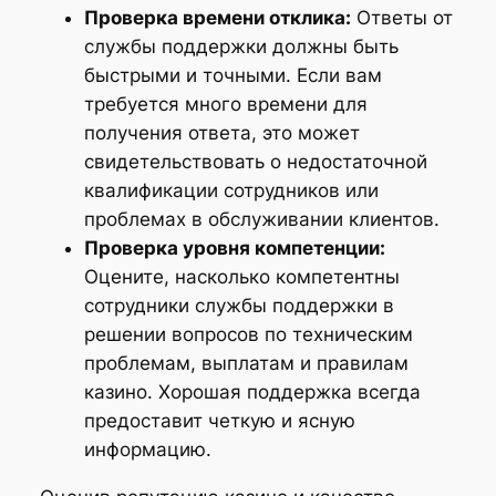
Проверка времени отклика:
Ответы от
службы поддержки должны быть
быстрыми и точными. Если вам
требуется много времени для
получения ответа, это может
свидетельствовать о недостаточной
квалификации сотрудников или
проблемах в обслуживании клиентов.
Проверка уровня компетенции:
Оцените, насколько компетентны
сотрудники службы поддержки в
решении вопросов по техническим
проблемам, выплатам и правилам
казино. Хорошая поддержка всегда
предоставит четкую и ясную
информацию.